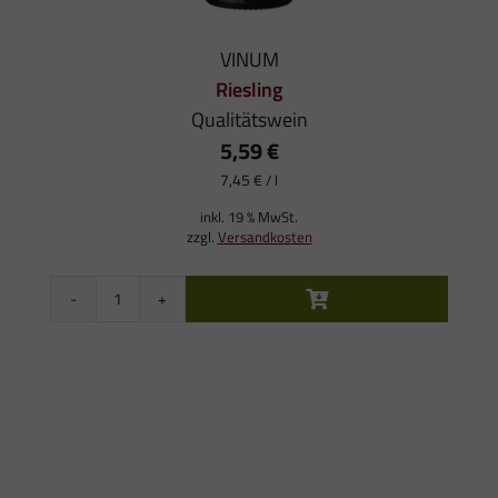
Nur Angebote anzeigen
Nur verfügbare Produkte anzeigen
VINUM
Riesling
Qualitätswein
5,59
€
7,45
€
/
l
inkl. 19 % MwSt.
zzgl.
Versandkosten
2024
VINUM
Riesling
Classic
Qualitätswein
Menge