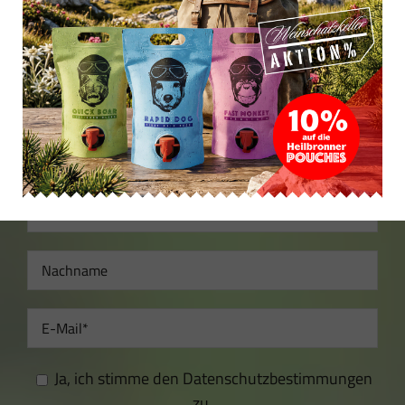
erstmaliger Anmeldung per E-Mail zugesendet und
kann nur im Onlineshop eingelöst werden.
Ausgenommen sind bereits reduzierte Artikel und
Aktionen. Die Abmeldung vom Newsletter ist
jederzeit möglich.
Newsletter
Anmeldung
Ja, ich stimme den Datenschutzbestimmungen
zu.