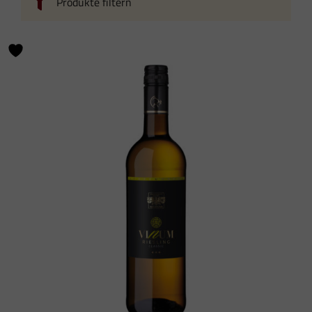
Produkte filtern
Weinart
Rebsorte
Geschmack
Qualitätsstufe
Speiseempfehlung
Flaschengröße
Sortieren nach