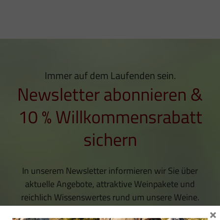
Immer auf dem Laufenden sein.
Newsletter abonnieren &
10 % Willkommensrabatt
sichern
In unserem Newsletter informieren wir Sie über
aktuelle Angebote, attraktive Weinpakete und
reichlich Wissenswertes rund um unsere Weine.
×
Der Willkommensgutschein wird nach bestätigter,