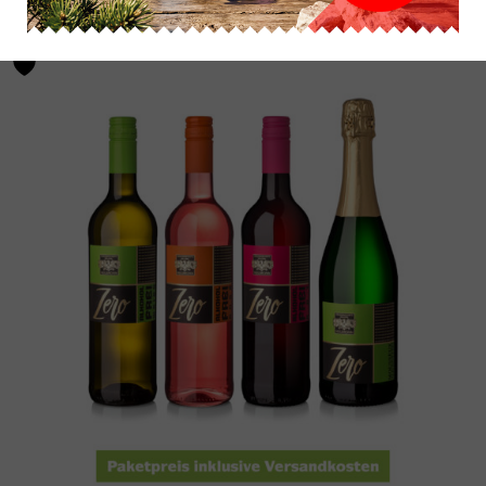
6
x
Glühwein
Minis
Rot
Menge