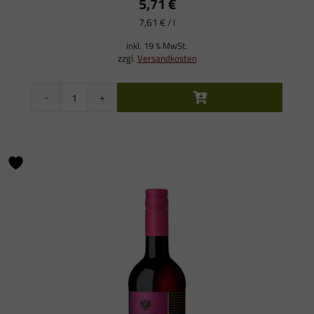
5,71
€
7,61
€
/
l
inkl. 19 % MwSt.
zzgl.
Versandkosten
Zero
Alkoholfreier
Roséwein
Menge