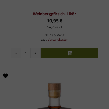
Nur verfügbare Produkte anzeigen
Weinbergpfirsich-Likör
10,95
€
54,75
€
/
l
inkl. 19 % MwSt.
zzgl.
Versandkosten
Weinbergpfirsich-
Likör
Menge