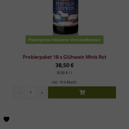
Probierpaket 18 x Glühwein Minis Rot
38,50
€
8,56
€
/
l
inkl. 19 % MwSt.
Probierpaket
18
x
Glühwein
Minis