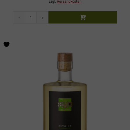
zzgl.
Versandkosten
Samtrot
Traubenlikör
Menge