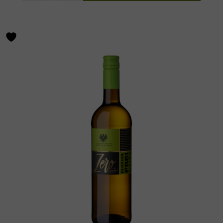
Alkoholfreier
Rotwein
Menge