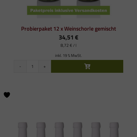
Probierpaket 12 x Weinschorle gemischt
34,51
€
8,72
€
/
l
inkl. 19 % MwSt.
Probierpaket
12
x
Weinschorle
gemischt
Menge