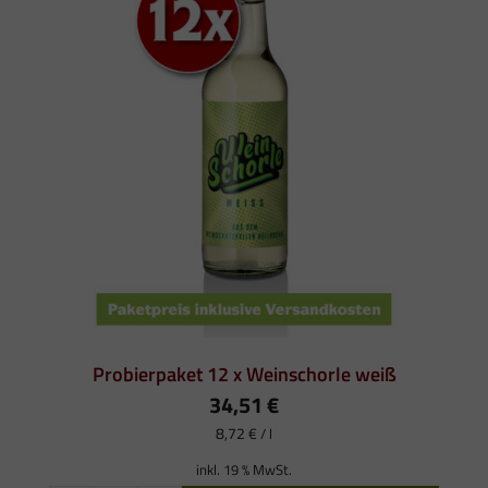
Probierpaket 12 x Weinschorle weiß
34,51
€
8,72
€
/
l
inkl. 19 % MwSt.