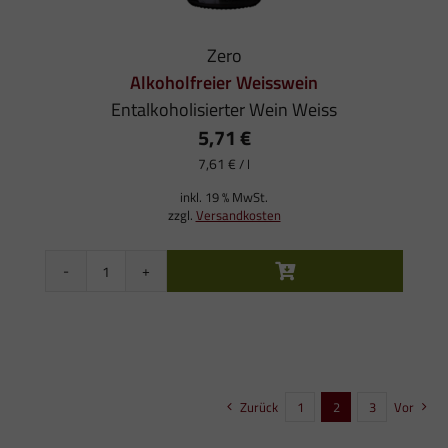
Zero
Alkoholfreier Weisswein
Entalkoholisierter Wein Weiss
5,71
€
7,61
€
/
l
inkl. 19 % MwSt.
zzgl.
Versandkosten
Zero
Alkoholfreier
Weisswein
Menge
Zurück
1
2
3
Vor