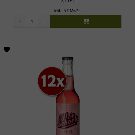
12,79
€
/
l
inkl. 19 % MwSt.
Probierpaket
6
x
Glühwein
Minis
Weiß
Menge