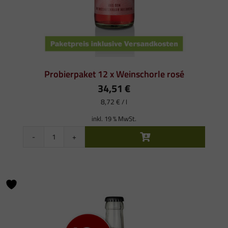
Probierpaket 12 x Weinschorle rosé
34,51
€
8,72
€
/
l
inkl. 19 % MwSt.
Probierpaket
12
x
Weinschorle
rosé
Menge