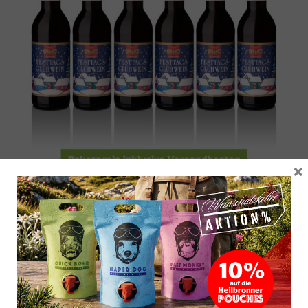
×
Probierpaket 6 x Glühwein Minis Rot
19,18
€
12,79
€
/
l
inkl. 19 % MwSt.
Probierpaket