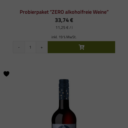
Probierpaket “ZERO alkoholfreie Weine”
33,74
€
11,25
€
/
l
inkl. 19 % MwSt.
Probierpaket
“ZERO
alkoholfreie
Weine”
Menge