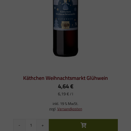
Käthchen Weihnachtsmarkt Glühwein
4,64
€
6,19
€
/
l
inkl. 19 % MwSt.
zzgl.
Versandkosten
Käthchen