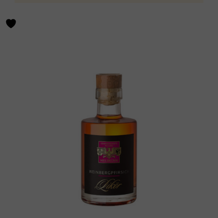
Weinart
Rebsorte
Geschmack
Qualitätsstufe
Speiseempfehlung
Flaschengröße
Sortieren nach
Nur Angebote anzeigen