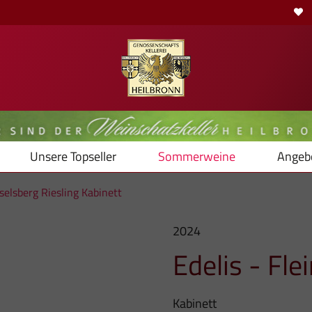
Unsere Topseller
Sommerweine
Angeb
selsberg Riesling Kabinett
2024
Edelis - Fle
Kabinett