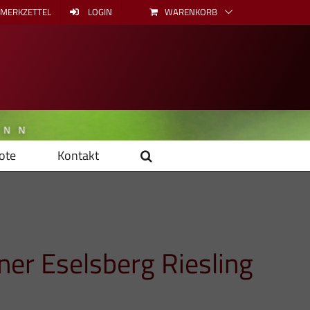
MERKZETTEL
LOGIN
WARENKORB
ote
Kontakt
iner Eselsberg Riesling