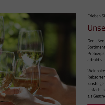
Erleben Si
Unse
Genießen 
Sortimen
Probierpa
attraktive
Weinpaket
Rebsorten
Einsteiger
einfach I
als Gesch