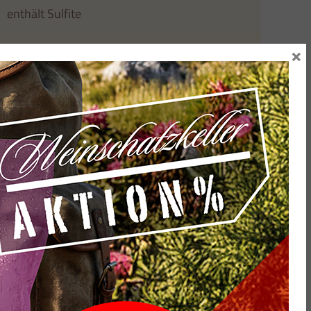
enthält Sulfite
×
vegan
Zutaten aufrufen