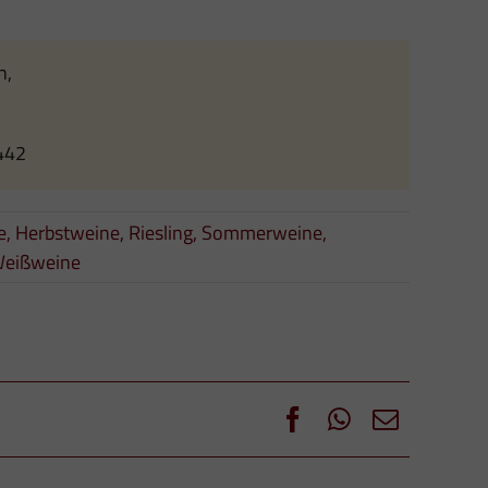
n,
442
e
,
Herbstweine
,
Riesling
,
Sommerweine
,
eißweine