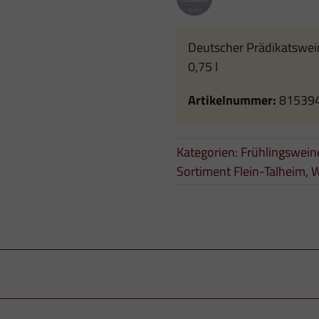
Deutscher Prädikatswei
0,75 l
Artikelnummer:
81539
Kategorien:
Frühlingswein
Sortiment Flein-Talheim
,
W