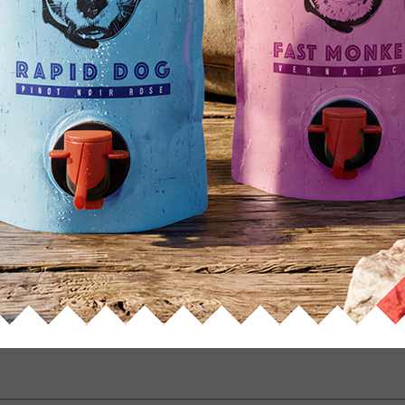
arzriesling Weißherbst
Samtrot mit Lember
itätswein feinfruchtig
Qualitätswein feinfru
5,47
€
5,83
€
zzgl.
0,06
€
Pfand
zzgl.
0,06
€
Pfand
inkl. 19 % MwSt.
inkl. 19 % MwSt.
zzgl.
Versandkosten
zzgl.
Versandkosten