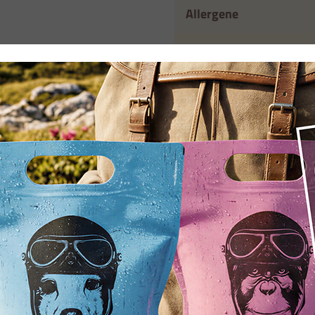
Allergene
Abfüllung
Detaillierte Nährwerte & 
efallen