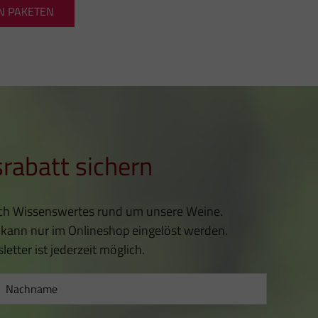
N PAKETEN
rabatt sichern
lich Wissenswertes rund um unsere Weine.
 kann nur im Onlineshop eingelöst werden.
ter ist jederzeit möglich.