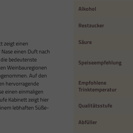
Alkohol
Restzucker
Säure
t zeigt einen
er Nase einen Duft nach
s die bedeutenste
Speiseempfehlung
iden Weinbauregionen
eingenommen. Auf den
Empfohlene
en hervorragende
Trinktemperatur
se einen einmaligen
fe Kabinett zeigt hier
Qualitätsstufe
 einem lebhaften Süße-
Abfüller