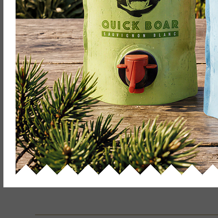
Edelis
Riesling
Schw
Qualitätswein feinherb
Qual
5,36
€
7,15
€
/
l
inkl. 19 % MwSt.
zzgl.
Versandkosten