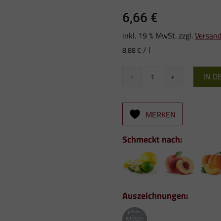
6,66
€
inkl. 19 % MwSt.
zzgl.
Versan
/
l
8,88
€
IN 
2024
Edelis
–
MERKEN
Fleiner
Eselsberg
Schmeckt nach:
Riesling
Kabinett
Menge
Auszeichnungen: