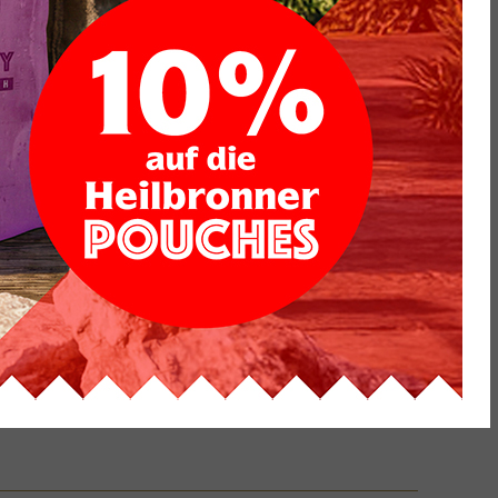
Edelis - Fleiner Eselsberg
ger
Edition E
chtig
Riesling
Spätlese
8,45
€
11,27
€
/
l
inkl. 19 % MwSt.
zzgl.
Versandkosten