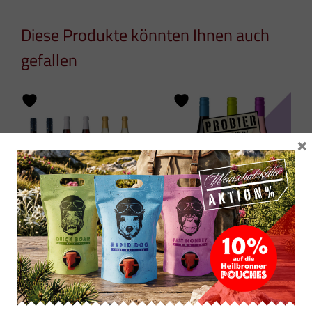
Diese Produkte könnten Ihnen auch
gefallen
×
Probierpaket
“COOL MONKEY”
Glühweine
Weinpaket
33,56
€
19,99
€
8,88
€
/
l
zzgl.
0,24
€
Pfand